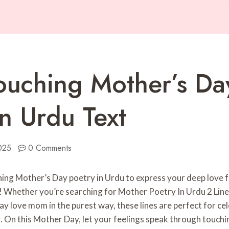
ouching Mother’s Da
In Urdu Text
2025
0 Comments
hing Mother’s Day poetry in Urdu to express your deep love
e! Whether you’re searching for Mother Poetry In Urdu 2 Line
say love
mom in the purest way, these lines are perfect for ce
. On this Mother Day, let your feelings speak through touch