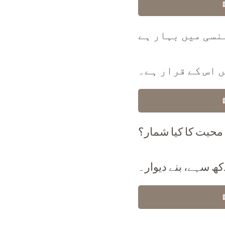
نسی میں بہار ہے
 اس کے قرار ہے۔
محبت کا کیا شمار؟
کھ سہے، بنے دیوار۔