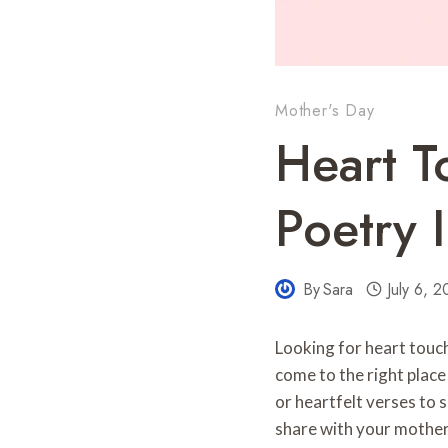
Mother's Day
Heart T
Poetry 
By
Sara
July 6, 
Looking for heart touc
come to the right plac
or heartfelt verses to 
share with your mother