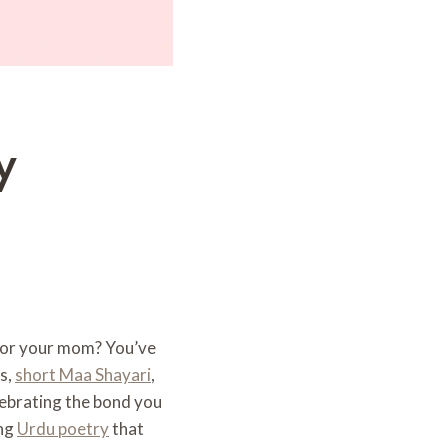
y
 for your mom? You’ve
s,
short Maa Shayari
,
lebrating the bond you
ing
Urdu poetry
that