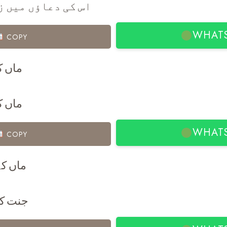
اس کی دعاؤں میں ز
WHAT
COPY
ماں ک
ماں ک
WHAT
COPY
ماں کے
جنت کا