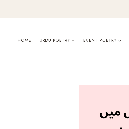
Skip
to
content
HOME
URDU POETRY
EVENT POETRY