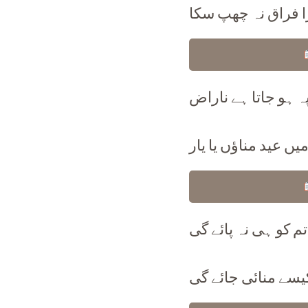
را فراق نہ چھپ سکا
ہ ہو جاتا ہے ناراض
یں عید مناؤں یا یار
م کو ہی نہ پائے گی
کیسے منائی جائے گی