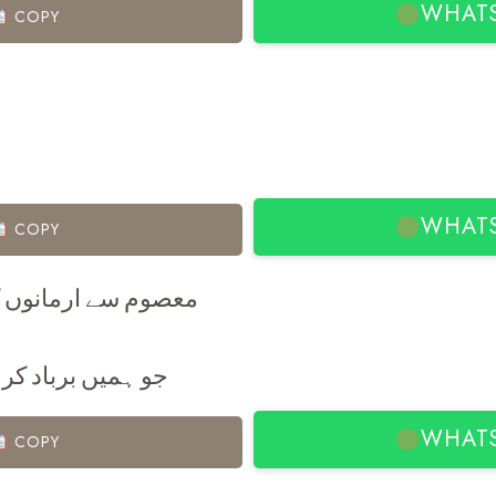
WHAT
COPY
WHAT
COPY
معصوم سے ارمانوں 
جو ہمیں برباد کر 
WHAT
COPY