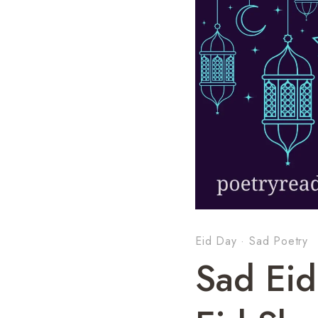
Eid Day
·
Sad Poetry
Sad Eid