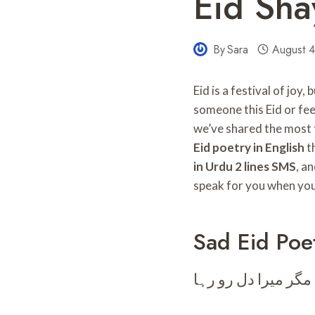
Eid Sha
By
Sara
August 
Eid is a festival of joy
someone this Eid or fe
we’ve shared the most
Eid poetry in English
th
in Urdu 2 lines SMS
, a
speak for you when your
Sad Eid Poe
ر میرا دل رو رہا