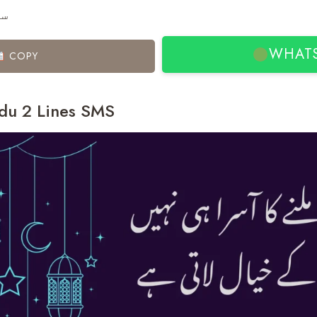
سن
WHAT
COPY
rdu 2 Lines SMS