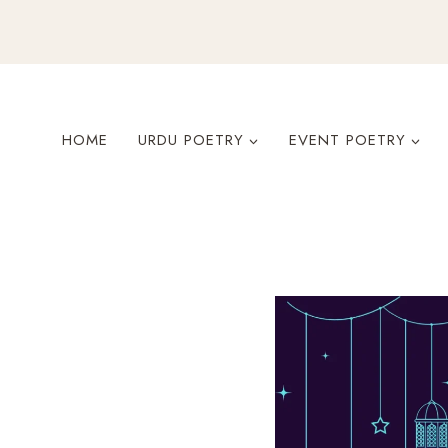
Skip
to
content
HOME
URDU POETRY
EVENT POETRY