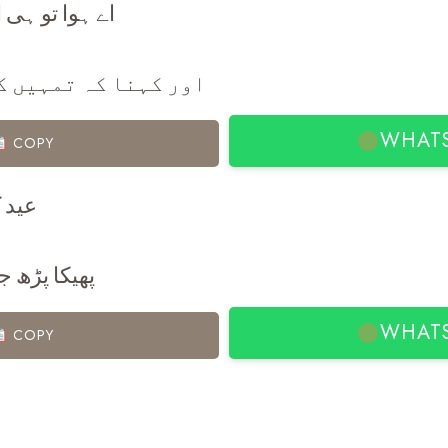
اے ہوا تو ہی 
اور کہنا کہ تمہیں ک
WHAT
COPY
عید ک
پھیکا پڑھ جا
WHAT
COPY