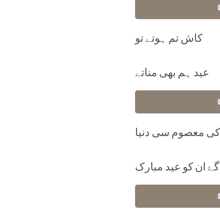
کاش تم ہوتے تو
عید ہم بھی مناتے
کی معصوم سی دنیا
گۓ ان کو عید مبارک