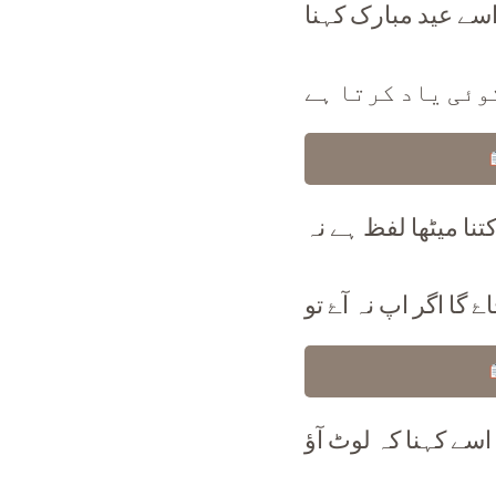
اسے عید مبارک کہنا
وئی یاد کرتا ہے
تنا میٹھا لفظ ہے نہ
ۓ گا اگر اپ نہ آۓ تو
اسے کہنا کہ لوٹ آؤ