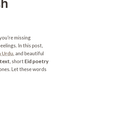
sh
 you’re missing
elings. In this post,
n Urdu
, and beautiful
 text
, short
Eid poetry
 ones. Let these words