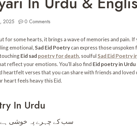
yari In Urdu & Engli
4, 2025
0 Comments
, but for some hearts, it brings a wave of memories and pain. If
eling emotional,
Sad Eid Poetry
can express those unspoken fe
 touching
Eid sad
poetry for death
, soulful
Sad Eid Poetry i
at reflect your emotions. You’ll also find
Eid poetry in Urdu
nd heartfelt verses that you can share with friends and loved
 heart feels heavy this Eid.
try In Urdu
سب کے چہرے پہ خوشی ہے مگ