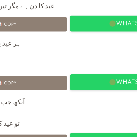
عید کا دن ہے مگر تی
WHAT
COPY
ہر عید پ
م
WHAT
COPY
آنکھ جب ت
تو عید 