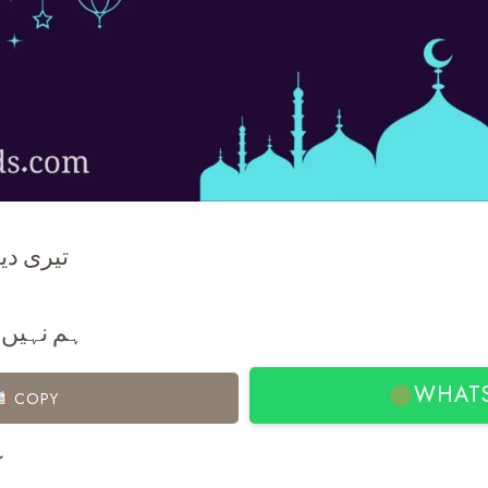
تیری دی
ہم نہیں 
WHAT
COPY
ک