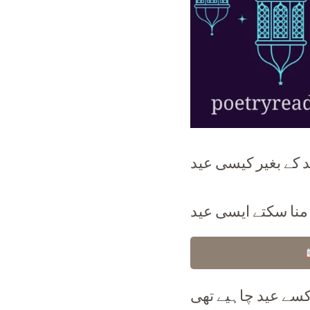
د کے بغیر کیسی عید
منا سکتے ایسی عید
سے عید چاہیے تھی